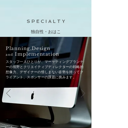
S P E C I A L T Y
独自性・おはこ
Planning,Design
Implementation
and
​スタッフ一人ひとりが、マーケティングプランナ
ーの視野とクリエイティブディレクターの戦略的
想像力、デザイナーの惜しまない姿勢を持ってク
ライアント、スポンサーの
課題に挑みます。