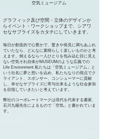
​空気ミュージアム
グラフィック及び空間・立体のデザインか
らイベント・ワークショップまで、シアワ
セなサプライズをカタチにしていきます。
毎日が創造的で心豊かで、驚きや発見に満ちあふれ
ていたなら、どんなに素晴らしく楽しいものかと考
えます。例えるなら一人ひとりを包み込む目に見え
ない空気それ自体がMUSEUMのような広義での
Life Environment.私たちは「空気ミュージアム」と
いう社名に夢と想いを込め、私たちなりの視点でク
ライアント、スポンサー、コンシューマーに貢献
し、幸せなサプライズに寄与出来るような社会参加
を目指していきたいと考えています。
弊社のコーポレートマークは現代を代表する書家、
石川九楊先生によるもので「空気」と書かれていま
す。