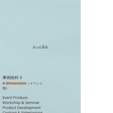
もっと見る
事例抜粋３
4-Dimension
（イベント
他）
Event Produce
Workshop & Seminar
Product Development
Cooking & Entertaining