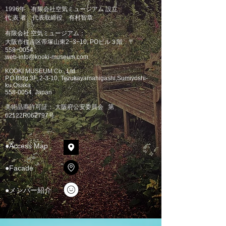
1
996年 有限会社空気ミュージアム 設立
代 表 者 代表取締役 有村智章
有限会社 空気ミュージアム：
大阪市住吉区帝塚山東2−3−10, POビル３階 〒
558−0054
web-info@kooki-museum.com
KOOKI MUSEUM Co., Ltd.
P.O.Bldg.3F, 2-3-10, Tezukayamahigashi,Sumiyoshi-
ku,Osaka
558-0054
Japan
美術品商許可証： 大阪府公安委員会 第
62122R062797号
●Access Map
●Facade
●メンバー紹介